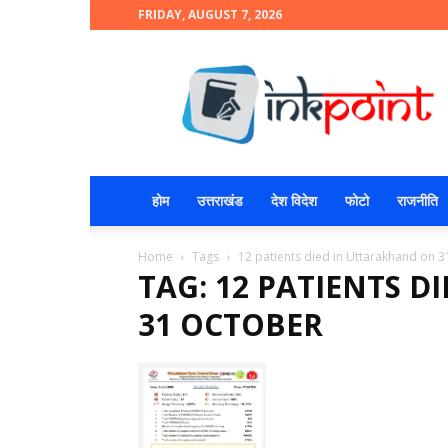
FRIDAY, AUGUST 7, 2026
INKPOINT
होम
उत्तराखंड
देश विदेश
फोटो
राजनीति
Home
Tags
12 patients died in Uttarakhand on 
TAG: 12 PATIENTS 
31 OCTOBER