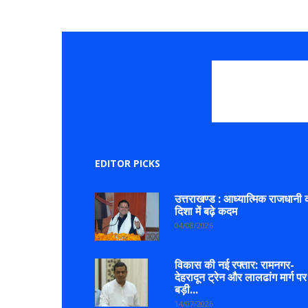
EDITOR PICKS
उत्तराखण्ड : आध्यात्मिक राजधानी 
दिशा में बढ़े कदम
04/08/2026
विकास की नई रफ्तार: रामनगर-
देहरादून ट्रेन और लालढांग मार्ग पर
बड़ी...
14/07/2026