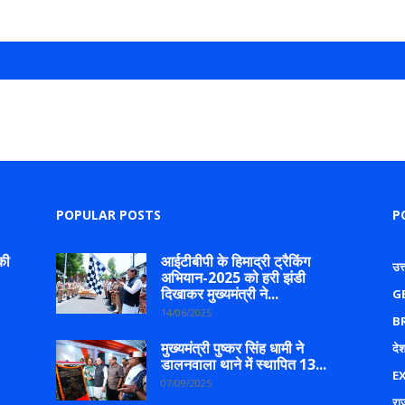
POPULAR POSTS
P
की
आईटीबीपी के हिमाद्री ट्रैकिंग
उत
अभियान-2025 को हरी झंडी
दिखाकर मुख्यमंत्री ने...
G
14/06/2025
B
मुख्यमंत्री पुष्कर सिंह धामी ने
देश
डालनवाला थाने में स्थापित 13...
E
07/09/2025
रा