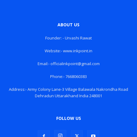
ABOUT US
Founder: - Urvashi Rawat
Website:- www.inkpoint.in
Email:- officialinkpoint@gmail.com
Phone:- 7668060383
Address:- Army Colony Lane-3 Village Balawala Nakrondha Road
Dehradun Uttarakhand India 248001
FOLLOW US