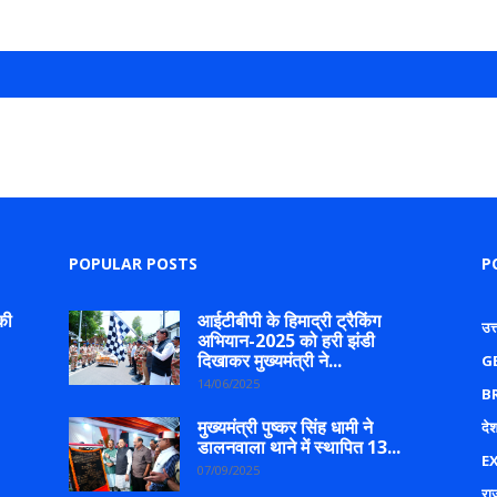
POPULAR POSTS
P
की
आईटीबीपी के हिमाद्री ट्रैकिंग
उत
अभियान-2025 को हरी झंडी
दिखाकर मुख्यमंत्री ने...
G
14/06/2025
B
मुख्यमंत्री पुष्कर सिंह धामी ने
देश
डालनवाला थाने में स्थापित 13...
E
07/09/2025
रा