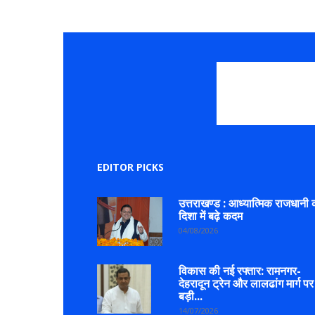
EDITOR PICKS
उत्तराखण्ड : आध्यात्मिक राजधानी 
दिशा में बढ़े कदम
04/08/2026
विकास की नई रफ्तार: रामनगर-
देहरादून ट्रेन और लालढांग मार्ग पर
बड़ी...
14/07/2026