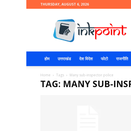
THURSDAY, AUGUST 6, 2026
INKPOINT
होम
उत्तराखंड
देश विदेश
फोटो
राजनीति
Home
Tags
Many sub-inspector police
TAG: MANY SUB-INS