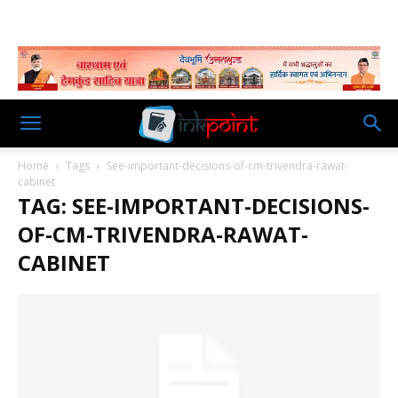
Home
Tags
See-important-decisions-of-cm-trivendra-rawat-
cabinet
TAG: SEE-IMPORTANT-DECISIONS-
OF-CM-TRIVENDRA-RAWAT-
CABINET