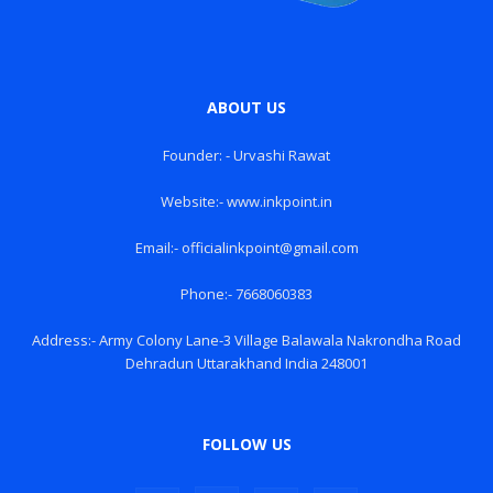
ABOUT US
Founder: - Urvashi Rawat
Website:- www.inkpoint.in
Email:- officialinkpoint@gmail.com
Phone:- 7668060383
Address:- Army Colony Lane-3 Village Balawala Nakrondha Road
Dehradun Uttarakhand India 248001
FOLLOW US