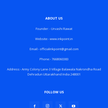
ABOUT US
Founder: - Urvashi Rawat
Website:- www.inkpoint.in
Email:- officialinkpoint@gmail.com
Phone:- 7668060383
Address:- Army Colony Lane-3 Village Balawala Nakrondha Road
Dehradun Uttarakhand India 248001
FOLLOW US