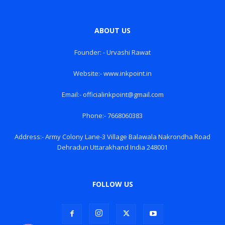
ABOUT US
Founder: - Urvashi Rawat
Website:- www.inkpoint.in
Email:- officialinkpoint@gmail.com
Phone:- 7668060383
Address:- Army Colony Lane-3 Village Balawala Nakrondha Road
Dehradun Uttarakhand India 248001
FOLLOW US