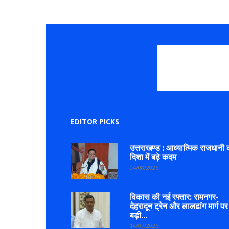
EDITOR PICKS
उत्तराखण्ड : आध्यात्मिक राजधानी 
दिशा में बढ़े कदम
04/08/2026
विकास की नई रफ्तार: रामनगर-
देहरादून ट्रेन और लालढांग मार्ग पर
बड़ी...
14/07/2026