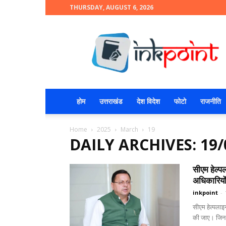
THURSDAY, AUGUST 6, 2026
INKPOINT
होम
उत्तराखंड
देश विदेश
फोटो
राजनीति
Home
2025
March
19
DAILY ARCHIVES: 19/
सीएम हेल्
अधिकारियों
inkpoint
-
सीएम हेल्पलाइ
की जाए। जिन 