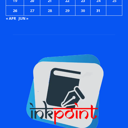
19
20
21
22
23
24
25
26
27
28
29
30
31
« APR
JUN »