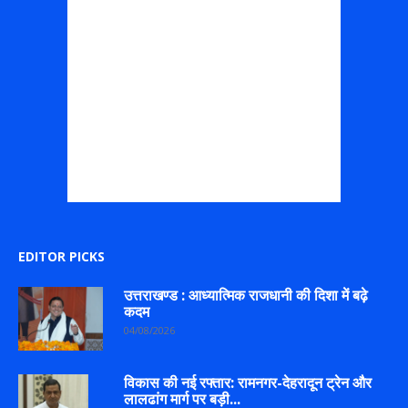
EDITOR PICKS
उत्तराखण्ड : आध्यात्मिक राजधानी की दिशा में बढ़े
कदम
04/08/2026
विकास की नई रफ्तार: रामनगर-देहरादून ट्रेन और
लालढांग मार्ग पर बड़ी...