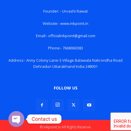
Founder: - Urvashi Rawat
Website:- www.inkpoint.in
Email:- officialinkpoint@gmail.com
Phone:- 7668060383
Address:- Army Colony Lane-3 Village Balawala Nakrondha Road
Dehradun Uttarakhand India 248001
FOLLOW US
Contact us
© inkpoint.in All Rights Reserve.
Open