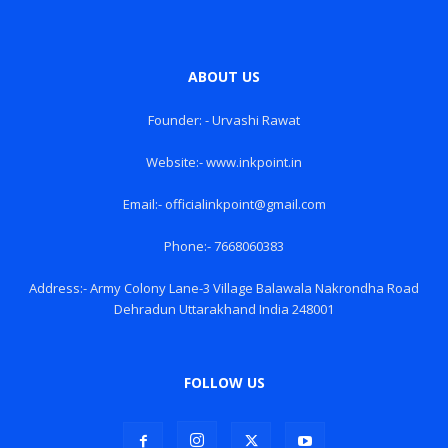
ABOUT US
Founder: - Urvashi Rawat
Website:- www.inkpoint.in
Email:- officialinkpoint@gmail.com
Phone:- 7668060383
Address:- Army Colony Lane-3 Village Balawala Nakrondha Road
Dehradun Uttarakhand India 248001
FOLLOW US