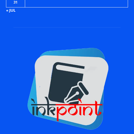
31
« JUL