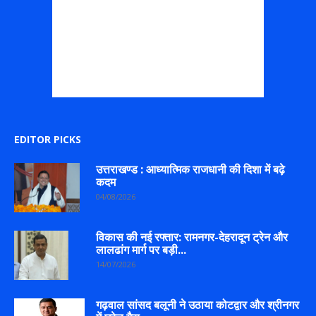
EDITOR PICKS
उत्तराखण्ड : आध्यात्मिक राजधानी की दिशा में बढ़े
कदम
04/08/2026
विकास की नई रफ्तार: रामनगर-देहरादून ट्रेन और
लालढांग मार्ग पर बड़ी...
14/07/2026
गढ़वाल सांसद बलूनी ने उठाया कोटद्वार और श्रीनगर