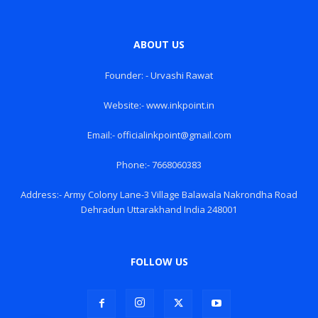
ABOUT US
Founder: - Urvashi Rawat
Website:- www.inkpoint.in
Email:- officialinkpoint@gmail.com
Phone:- 7668060383
Address:- Army Colony Lane-3 Village Balawala Nakrondha Road
Dehradun Uttarakhand India 248001
FOLLOW US