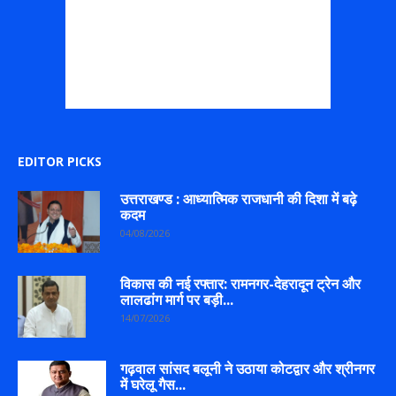
EDITOR PICKS
उत्तराखण्ड : आध्यात्मिक राजधानी की दिशा में बढ़े
कदम
04/08/2026
विकास की नई रफ्तार: रामनगर-देहरादून ट्रेन और
लालढांग मार्ग पर बड़ी...
14/07/2026
गढ़वाल सांसद बलूनी ने उठाया कोटद्वार और श्रीनगर
में घरेलू गैस...