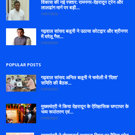
विकास की नई रफ्तार: रामनगर-देहरादून ट्रेन और
लालढांग मार्ग पर बड़ी...
14/07/2026
गढ़वाल सांसद बलूनी ने उठाया कोटद्वार और श्रीनगर
में घरेलू गैस...
23/06/2026
POPULAR POSTS
गढ़वाल सांसद अनिल बलूनी ने चमोली में ‘दिशा’
समिति की बैठक...
05/06/2025
मुख्यमंत्री ने किया देहरादून के ऐतिहासिक घण्टाघर के
भव्य रूपांतरण एवं...
07/09/2025