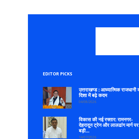
EDITOR PICKS
उत्तराखण्ड : आध्यात्मिक राजधानी 
दिशा में बढ़े कदम
04/08/2026
विकास की नई रफ्तार: रामनगर-
देहरादून ट्रेन और लालढांग मार्ग पर
बड़ी...
14/07/2026