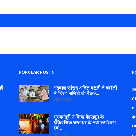
POPULAR POSTS
P
की
गढ़वाल सांसद अनिल बलूनी ने चमोली
उत
में ‘दिशा’ समिति की बैठक...
G
05/06/2025
B
मुख्यमंत्री ने किया देहरादून के
देश
ऐतिहासिक घण्टाघर के भव्य रूपांतरण
E
एवं...
07/09/2025
रा