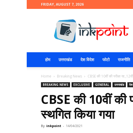
FRIDAY, AUGUST 7, 2026
INKPOINT
होम
उत्तराखंड
देश विदेश
फोटो
राजनीति
Home
Breaking News
CBSE की 10वीं की परीक्षा रद्द ,12वी
BREAKING NEWS
EXCLUSIVE
GENERAL
उत्तराखंड
देश
CBSE की 10वीं की परीक
स्थगित किया गया
By
inkpoint
-
14/04/2021