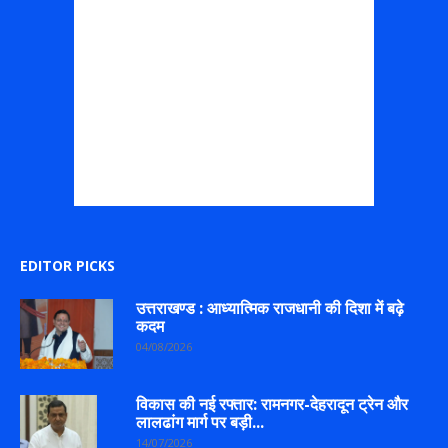
EDITOR PICKS
उत्तराखण्ड : आध्यात्मिक राजधानी की दिशा में बढ़े
कदम
04/08/2026
विकास की नई रफ्तार: रामनगर-देहरादून ट्रेन और
लालढांग मार्ग पर बड़ी...
14/07/2026