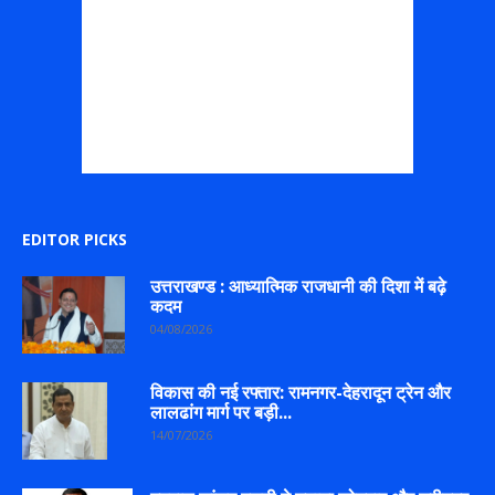
EDITOR PICKS
उत्तराखण्ड : आध्यात्मिक राजधानी की दिशा में बढ़े
कदम
04/08/2026
विकास की नई रफ्तार: रामनगर-देहरादून ट्रेन और
लालढांग मार्ग पर बड़ी...
14/07/2026