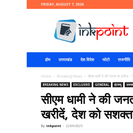
FRIDAY, AUGUST 7, 2026
INKPOINT
होम
उत्तराखंड
देश विदेश
फोटो
राजनीति
Home
Breaking News
सीएम धामी ने की जनता से अपील – “स्
BREAKING NEWS
EXCLUSIVE
GENERAL
इंटरव्यू
उत्तरा
सीएम धामी ने की जनत
खरीदें, देश को सशक्त
By
inkpoint
-
22/09/2025