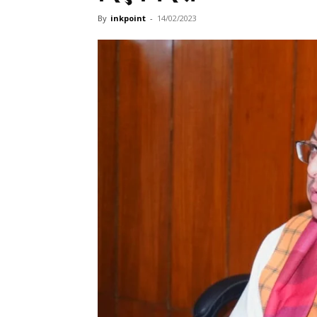
By
inkpoint
-
14/02/2023