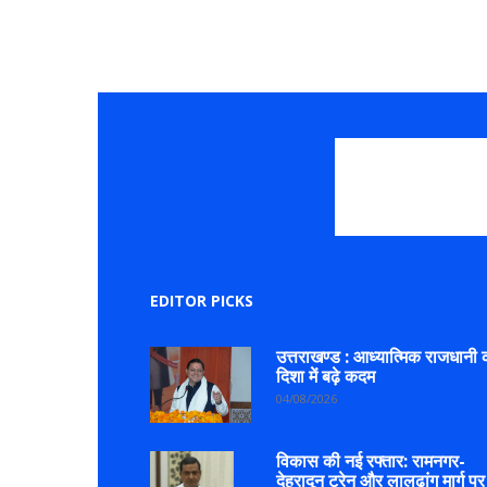
EDITOR PICKS
उत्तराखण्ड : आध्यात्मिक राजधानी 
दिशा में बढ़े कदम
04/08/2026
विकास की नई रफ्तार: रामनगर-
देहरादून ट्रेन और लालढांग मार्ग पर