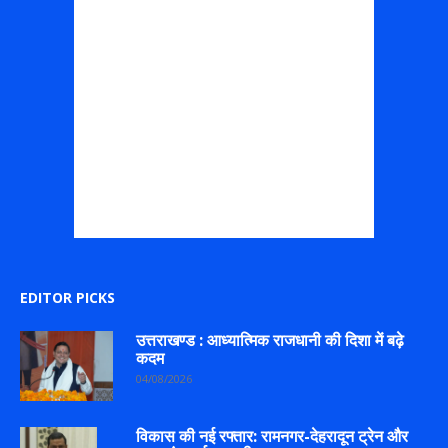
EDITOR PICKS
उत्तराखण्ड : आध्यात्मिक राजधानी की दिशा में बढ़े
कदम
04/08/2026
विकास की नई रफ्तार: रामनगर-देहरादून ट्रेन और