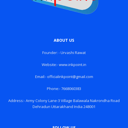
ABOUT US
Founder: - Urvashi Rawat
Website:- www.inkpoint.in
Email:- officialinkpoint@gmail.com
Phone:- 7668060383
Address:- Army Colony Lane-3 Village Balawala Nakrondha Road
Dehradun Uttarakhand India 248001
FOLLOW US