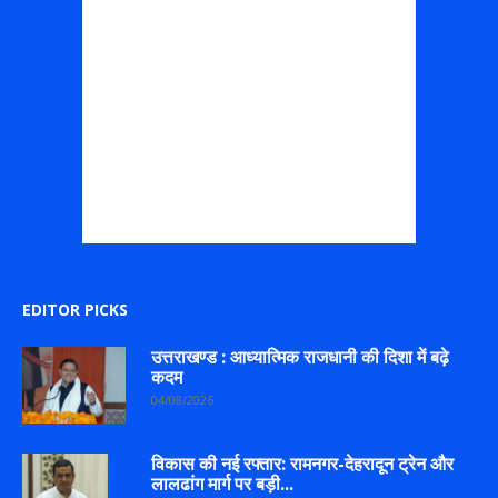
EDITOR PICKS
उत्तराखण्ड : आध्यात्मिक राजधानी की दिशा में बढ़े
कदम
04/08/2026
विकास की नई रफ्तार: रामनगर-देहरादून ट्रेन और
लालढांग मार्ग पर बड़ी...