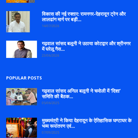
विकास की नई रफ्तार: रामनगर-देहरादून ट्रेन और
लालढांग मार्ग पर बड़ी...
14/07/2026
गढ़वाल सांसद बलूनी ने उठाया कोटद्वार और श्रीनगर
में घरेलू गैस...
23/06/2026
POPULAR POSTS
गढ़वाल सांसद अनिल बलूनी ने चमोली में ‘दिशा’
समिति की बैठक...
05/06/2025
मुख्यमंत्री ने किया देहरादून के ऐतिहासिक घण्टाघर के
भव्य रूपांतरण एवं...
07/09/2025