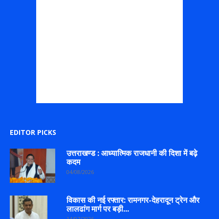
EDITOR PICKS
उत्तराखण्ड : आध्यात्मिक राजधानी की दिशा में बढ़े
कदम
04/08/2026
विकास की नई रफ्तार: रामनगर-देहरादून ट्रेन और
लालढांग मार्ग पर बड़ी...
14/07/2026