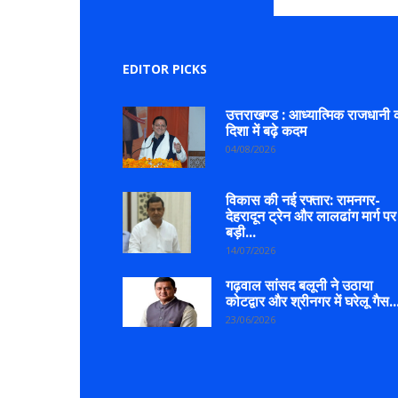
EDITOR PICKS
उत्तराखण्ड : आध्यात्मिक राजधानी 
दिशा में बढ़े कदम
04/08/2026
विकास की नई रफ्तार: रामनगर-
देहरादून ट्रेन और लालढांग मार्ग पर
बड़ी...
14/07/2026
गढ़वाल सांसद बलूनी ने उठाया
कोटद्वार और श्रीनगर में घरेलू गैस..
23/06/2026