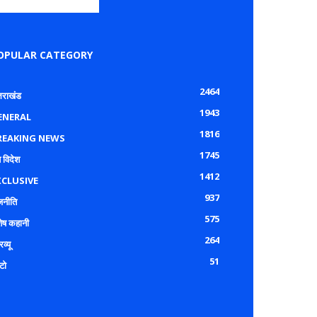
OPULAR CATEGORY
2464
्तराखंड
1943
ENERAL
1816
REAKING NEWS
1745
 विदेश
1412
XCLUSIVE
937
जनीति
575
शेष कहानी
264
रव्यू
51
टो