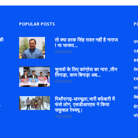
POPULAR POSTS
P
की
तो क्या हरक सिंह रावत नहीं है नाराज
उत
! या भाजपा...
G
25/12/2021
B
चुनावो के लिए कांग्रेस का नारा ,तीन
देश
तिगाड़ा, काम बिगाड़ा अब...
E
03/01/2022
रा
वि
पिथौरागढ़-धारचूला,भारी बर्फबारी में
.
फंसे लोग, एसडीआरएफ ने किया
इंट
सकुशल रेस्क्यू।
फो
10/01/2022