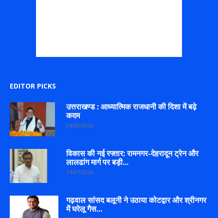
EDITOR PICKS
उत्तराखण्ड : आध्यात्मिक राजधानी की दिशा में बढ़े
कदम
04/08/2026
विकास की नई रफ्तार: रामनगर-देहरादून ट्रेन और
लालढांग मार्ग पर बड़ी...
14/07/2026
गढ़वाल सांसद बलूनी ने उठाया कोटद्वार और श्रीनगर
में घरेलू गैस...