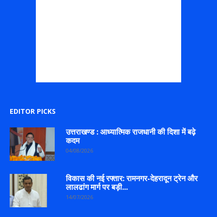
EDITOR PICKS
उत्तराखण्ड : आध्यात्मिक राजधानी की दिशा में बढ़े
कदम
04/08/2026
विकास की नई रफ्तार: रामनगर-देहरादून ट्रेन और
लालढांग मार्ग पर बड़ी...
14/07/2026