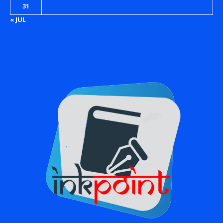
31
« JUL