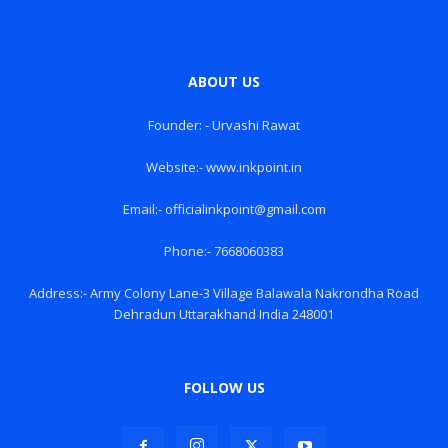
ABOUT US
Founder: - Urvashi Rawat
Website:- www.inkpoint.in
Email:- officialinkpoint@gmail.com
Phone:- 7668060383
Address:- Army Colony Lane-3 Village Balawala Nakrondha Road
Dehradun Uttarakhand India 248001
FOLLOW US