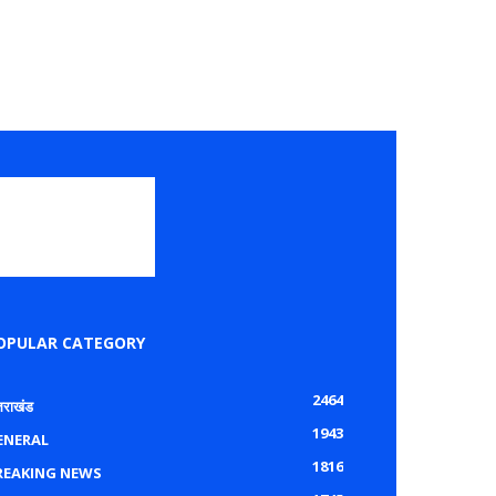
OPULAR CATEGORY
2464
्तराखंड
1943
ENERAL
1816
REAKING NEWS