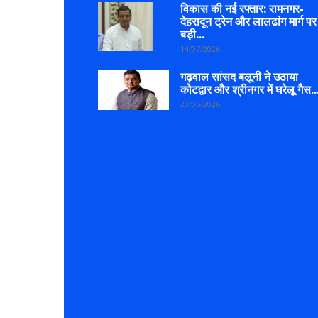
विकास की नई रफ्तार: रामनगर-
देहरादून ट्रेन और लालढांग मार्ग पर
बड़ी...
14/07/2026
गढ़वाल सांसद बलूनी ने उठाया
कोटद्वार और श्रीनगर में घरेलू गैस..
23/06/2026