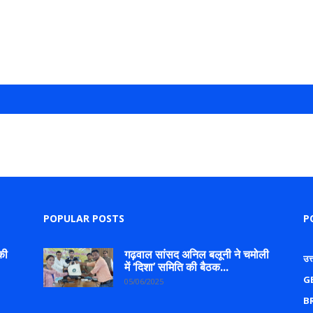
POPULAR POSTS
P
की
गढ़वाल सांसद अनिल बलूनी ने चमोली
उत
में ‘दिशा’ समिति की बैठक...
G
05/06/2025
B