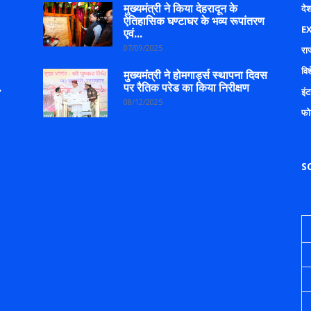
मुख्यमंत्री ने किया देहरादून के
देश
ऐतिहासिक घण्टाघर के भव्य रूपांतरण
E
एवं...
07/09/2025
रा
वि
मुख्यमंत्री ने होमगार्ड्स स्थापना दिवस
.
पर रैतिक परेड का किया निरीक्षण
इंट
08/12/2025
फो
S