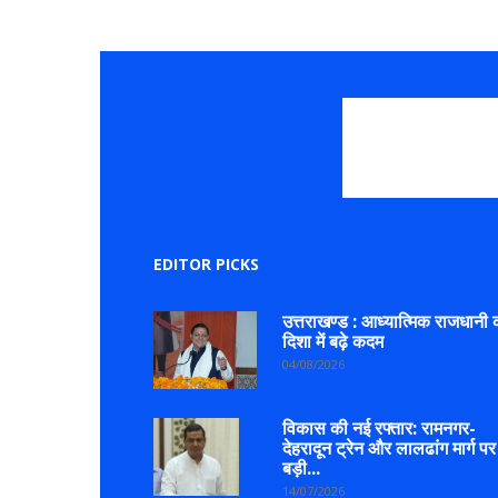
EDITOR PICKS
उत्तराखण्ड : आध्यात्मिक राजधानी 
दिशा में बढ़े कदम
04/08/2026
विकास की नई रफ्तार: रामनगर-
देहरादून ट्रेन और लालढांग मार्ग पर
बड़ी...
14/07/2026