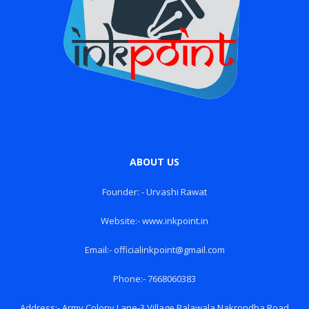
ABOUT US
Founder: - Urvashi Rawat
Website:- www.inkpoint.in
Email:- officialinkpoint@gmail.com
Phone:- 7668060383
Address:- Army Colony Lane-3 Village Balawala Nakrondha Road