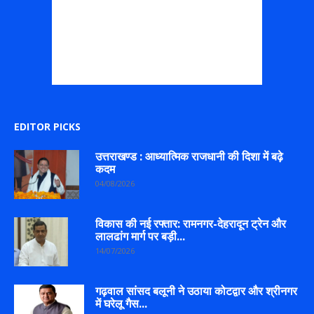
EDITOR PICKS
उत्तराखण्ड : आध्यात्मिक राजधानी की दिशा में बढ़े
कदम
04/08/2026
विकास की नई रफ्तार: रामनगर-देहरादून ट्रेन और
लालढांग मार्ग पर बड़ी...
14/07/2026
गढ़वाल सांसद बलूनी ने उठाया कोटद्वार और श्रीनगर
में घरेलू गैस...