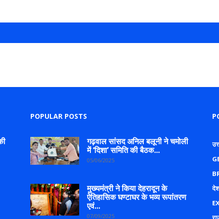
POPULAR POSTS
P
की
गढ़वाल सांसद अनिल बलूनी ने चमोली
उत
में ‘दिशा’ समिति की बैठक...
G
05/06/2025
B
मुख्यमंत्री ने किया देहरादून के
देश
ऐतिहासिक घण्टाघर के भव्य रूपांतरण
E
एवं...
07/09/2025
रा