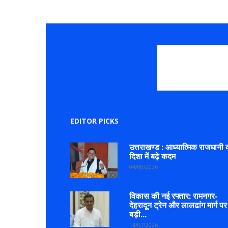
EDITOR PICKS
उत्तराखण्ड : आध्यात्मिक राजधानी 
दिशा में बढ़े कदम
04/08/2026
विकास की नई रफ्तार: रामनगर-
देहरादून ट्रेन और लालढांग मार्ग पर
बड़ी...
14/07/2026