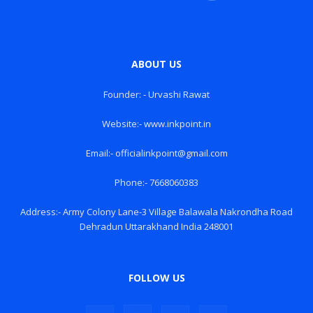
ABOUT US
Founder: - Urvashi Rawat
Website:- www.inkpoint.in
Email:- officialinkpoint@gmail.com
Phone:- 7668060383
Address:- Army Colony Lane-3 Village Balawala Nakrondha Road
Dehradun Uttarakhand India 248001
FOLLOW US