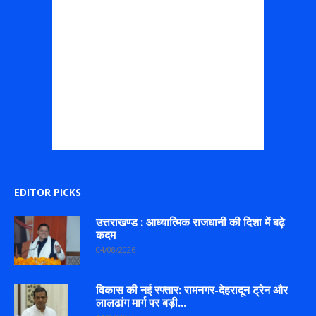
EDITOR PICKS
उत्तराखण्ड : आध्यात्मिक राजधानी की दिशा में बढ़े
कदम
04/08/2026
विकास की नई रफ्तार: रामनगर-देहरादून ट्रेन और
लालढांग मार्ग पर बड़ी...