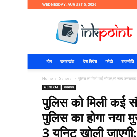
WEDNESDAY, AUGUST 5, 2026
INKPOINT
होम
उत्तराखंड
देश विदेश
फोटो
राजनीति
Home
General
पुलिस को मिली कई सौगातें,तो जल्द उत्तराखंड 
GENERAL
उत्तराखंड
पुलिस को मिली कई सौग
पुलिस का होगा नया मु
3 यूनिट खोली जाएगी:-