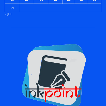
31
« JUL