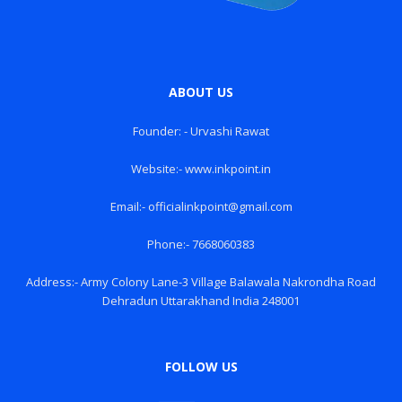
ABOUT US
Founder: - Urvashi Rawat
Website:- www.inkpoint.in
Email:- officialinkpoint@gmail.com
Phone:- 7668060383
Address:- Army Colony Lane-3 Village Balawala Nakrondha Road
Dehradun Uttarakhand India 248001
FOLLOW US