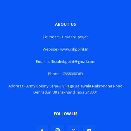
ABOUT US
Founder: - Urvashi Rawat
Website:- www.inkpoint.in
Email:- officialinkpoint@gmail.com
Phone:- 7668060383
Address:- Army Colony Lane-3 Village Balawala Nakrondha Road
Dehradun Uttarakhand India 248001
FOLLOW US