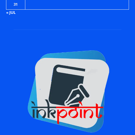
31
« JUL