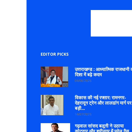
EDITOR PICKS
उत्तराखण्ड : आध्यात्मिक राजधानी 
दिशा में बढ़े कदम
04/08/2026
विकास की नई रफ्तार: रामनगर-
देहरादून ट्रेन और लालढांग मार्ग पर
बड़ी...
14/07/2026
गढ़वाल सांसद बलूनी ने उठाया
कोटद्वार और श्रीनगर में घरेलू गैस..