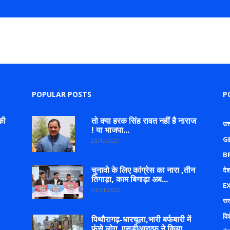
POPULAR POSTS
P
की
तो क्या हरक सिंह रावत नहीं है नाराज
उत
! या भाजपा...
G
25/12/2021
B
चुनावो के लिए कांग्रेस का नारा ,तीन
देश
तिगाड़ा, काम बिगाड़ा अब...
E
03/01/2022
रा
वि
पिथौरागढ़-धारचूला,भारी बर्फबारी में
.
फंसे लोग, एसडीआरएफ ने किया