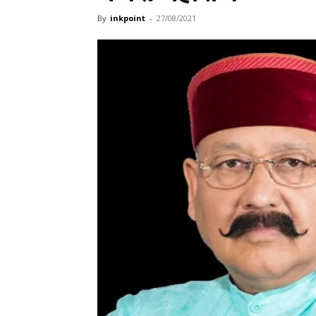
By
inkpoint
-
27/08/2021