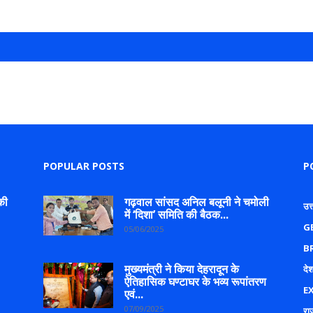
POPULAR POSTS
P
की
गढ़वाल सांसद अनिल बलूनी ने चमोली
उत
में ‘दिशा’ समिति की बैठक...
G
05/06/2025
B
मुख्यमंत्री ने किया देहरादून के
देश
ऐतिहासिक घण्टाघर के भव्य रूपांतरण
E
एवं...
07/09/2025
रा