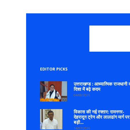
EDITOR PICKS
उत्तराखण्ड : आध्यात्मिक राजधानी 
दिशा में बढ़े कदम
04/08/2026
विकास की नई रफ्तार: रामनगर-
देहरादून ट्रेन और लालढांग मार्ग पर
बड़ी...
14/07/2026