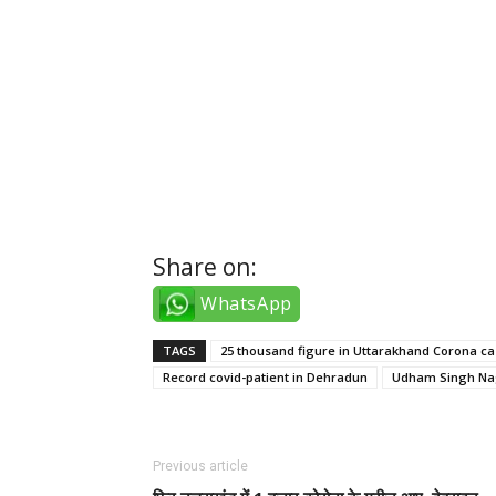
Ankara Escort Bayanlar
Bursa Escort Bayanlar
Antalya Escort Bayanlar
İzmir Escort
Share on:
WhatsApp
TAGS
25 thousand figure in Uttarakhand Corona c
Record covid-patient in Dehradun
Udham Singh Na
Previous article