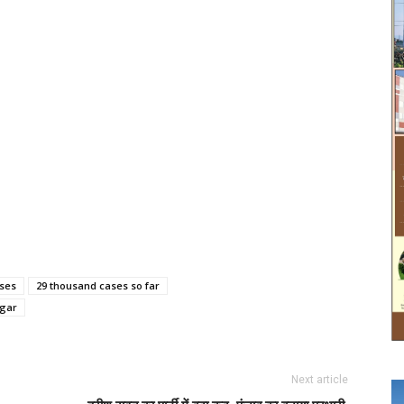
ases
29 thousand cases so far
gar
Next article