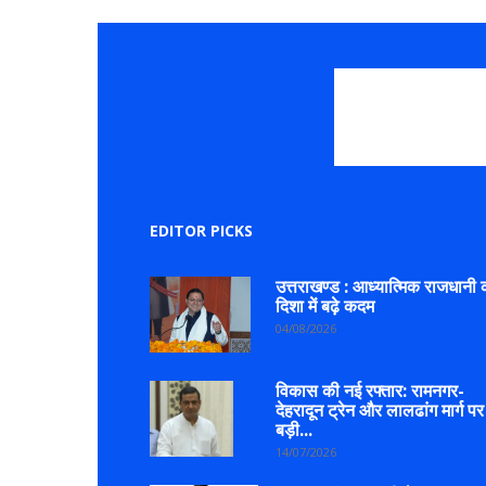
EDITOR PICKS
उत्तराखण्ड : आध्यात्मिक राजधानी 
दिशा में बढ़े कदम
04/08/2026
विकास की नई रफ्तार: रामनगर-
देहरादून ट्रेन और लालढांग मार्ग पर
बड़ी...
14/07/2026