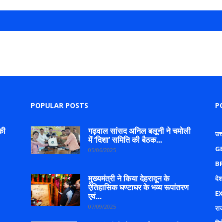
POPULAR POSTS
P
की
गढ़वाल सांसद अनिल बलूनी ने चमोली
उत
में ‘दिशा’ समिति की बैठक...
G
05/06/2025
B
मुख्यमंत्री ने किया देहरादून के
देश
ऐतिहासिक घण्टाघर के भव्य रूपांतरण
E
एवं...
07/09/2025
रा