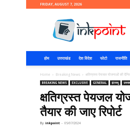
FRIDAY, AUGUST 7, 2026
INKPOINT
होम
उत्तराखंड
देश विदेश
फोटो
राजनीति
Home
Breaking News
क्षतिग्रस्त पेयजल योजनाओं की दैनि
BREAKING NEWS
EXCLUSIVE
GENERAL
इंटरव्यू
उत्तरा
क्षतिग्रस्त पेयजल य
तैयार की जाए रिपोर्ट
By
inkpoint
-
05/07/2024