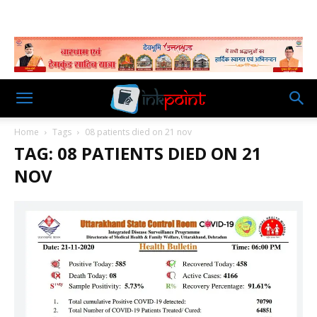
Home
Tags
08 patients died on 21 nov
TAG: 08 PATIENTS DIED ON 21
NOV