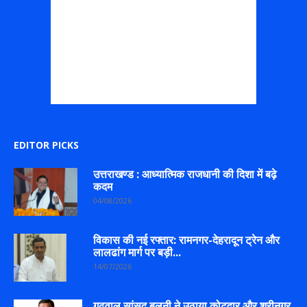
EDITOR PICKS
उत्तराखण्ड : आध्यात्मिक राजधानी की दिशा में बढ़े
कदम
04/08/2026
विकास की नई रफ्तार: रामनगर-देहरादून ट्रेन और
लालढांग मार्ग पर बड़ी...
14/07/2026
गढ़वाल सांसद बलूनी ने उठाया कोटद्वार और श्रीनगर