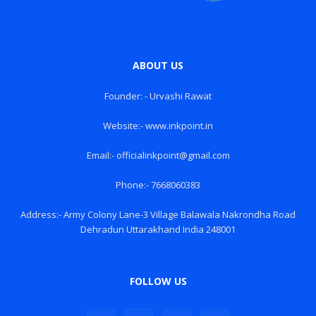
ABOUT US
Founder: - Urvashi Rawat
Website:- www.inkpoint.in
Email:- officialinkpoint@gmail.com
Phone:- 7668060383
Address:- Army Colony Lane-3 Village Balawala Nakrondha Road
Dehradun Uttarakhand India 248001
FOLLOW US