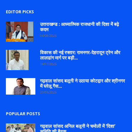
EDITOR PICKS
उत्तराखण्ड : आध्यात्मिक राजधानी की दिशा में बढ़े
कदम
04/08/2026
विकास की नई रफ्तार: रामनगर-देहरादून ट्रेन और
लालढांग मार्ग पर बड़ी...
14/07/2026
गढ़वाल सांसद बलूनी ने उठाया कोटद्वार और श्रीनगर
में घरेलू गैस...
23/06/2026
POPULAR POSTS
गढ़वाल सांसद अनिल बलूनी ने चमोली में ‘दिशा’
समिति की बैठक...