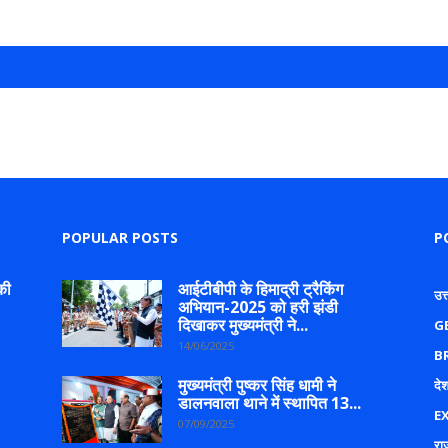
POPULAR POSTS
P
की
आईटीबीपी के हिमाद्री ट्रैकिंग
उत
अभियान-2025 को हरी झंडी
दिखाकर मुख्यमंत्री ने...
G
14/06/2025
B
मुख्यमंत्री पुष्कर सिंह धामी ने
देश
डालनवाला थाने में स्थापित 13...
E
07/09/2025
रा