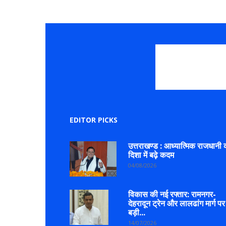
EDITOR PICKS
उत्तराखण्ड : आध्यात्मिक राजधानी 
दिशा में बढ़े कदम
04/08/2026
विकास की नई रफ्तार: रामनगर-
देहरादून ट्रेन और लालढांग मार्ग पर
बड़ी...
14/07/2026