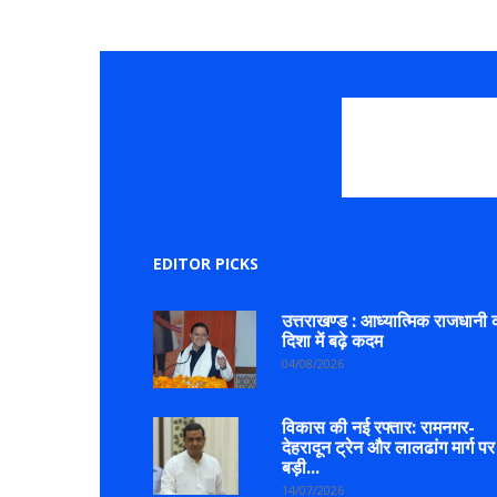
EDITOR PICKS
उत्तराखण्ड : आध्यात्मिक राजधानी 
दिशा में बढ़े कदम
04/08/2026
विकास की नई रफ्तार: रामनगर-
देहरादून ट्रेन और लालढांग मार्ग पर
बड़ी...
14/07/2026