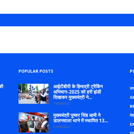
POPULAR POSTS
P
की
आईटीबीपी के हिमाद्री ट्रैकिंग
उत
अभियान-2025 को हरी झंडी
दिखाकर मुख्यमंत्री ने...
G
14/06/2025
B
मुख्यमंत्री पुष्कर सिंह धामी ने
देश
डालनवाला थाने में स्थापित 13...
E
07/09/2025
रा