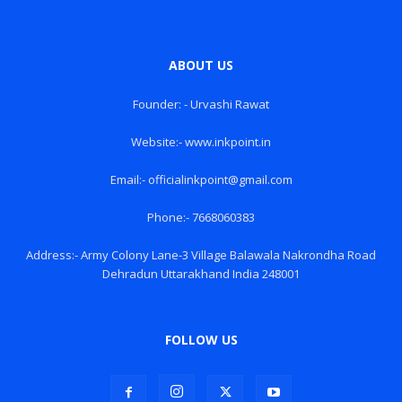
ABOUT US
Founder: - Urvashi Rawat
Website:- www.inkpoint.in
Email:- officialinkpoint@gmail.com
Phone:- 7668060383
Address:- Army Colony Lane-3 Village Balawala Nakrondha Road
Dehradun Uttarakhand India 248001
FOLLOW US