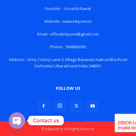
Founder: - Urvashi Rawat
Website:- www.inkpoint.in
Email:- officialinkpoint@gmail.com
Phone:- 7668060383
Address:- Army Colony Lane-3 Village Balawala Nakrondha Road
Dehradun Uttarakhand India 248001
FOLLOW US
Contact us
© inkpoint.in All Rights Reserve.
Open