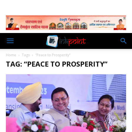
Home
Tags
“Peace to Prosperity”
TAG: “PEACE TO PROSPERITY”